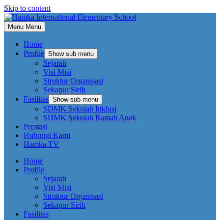
Skip to content
Menu
Menu
Home
Profile
Show sub menu
Sejarah
Visi Misi
Struktur Organisasi
Sekapur Sirih
Fasilitas
Show sub menu
SDMK Sekolah Inklusi
SDMK Sekolah Ramah Anak
Prestasi
Hubungi Kami
Hamka TV
Home
Profile
Sejarah
Visi Misi
Struktur Organisasi
Sekapur Sirih
Fasilitas