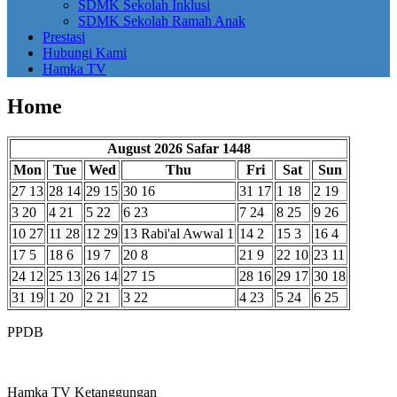
SDMK Sekolah Inklusi
SDMK Sekolah Ramah Anak
Prestasi
Hubungi Kami
Hamka TV
Home
August 2026
Safar 1448
Mon
Tue
Wed
Thu
Fri
Sat
Sun
27
13
28
14
29
15
30
16
31
17
1
18
2
19
3
20
4
21
5
22
6
23
7
24
8
25
9
26
10
27
11
28
12
29
13
Rabi'al Awwal 1
14
2
15
3
16
4
17
5
18
6
19
7
20
8
21
9
22
10
23
11
24
12
25
13
26
14
27
15
28
16
29
17
30
18
31
19
1
20
2
21
3
22
4
23
5
24
6
25
PPDB
Hamka TV Ketanggungan